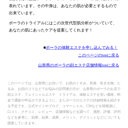
表れています。その中身は、あなたの肌が必要とするもので
出来ています。
ポーラのトライアルにはこの次世代型肌分析がついていて、
あなたの肌にあったケアを提案してくれます！
■
ポーラの体験エステを申し込んでみる！
このページのtopに戻る
山形県のポーラの顔エステ店舗情報topに戻る
このページでは、山形県にお住いで、お肌のくすみ、乾燥、吹き出物、た
るみ、お顔のコリなどでお悩みの訪問者の方が、山形県のポーラのお店で
顔エステ、フェイシャルエステ トライアル、体験エステを安い価格、料
金で通販や申込ができるように、またポーラのエステの詳細情報を紹介す
る予定です。公式サイトやブログ、コマーシャル、CMなどを情報源に、
口コミ、クチコミ、レビュー、店舗情報などを調べて、感想、評価、評判
などを参考に、効果、結果、成果、メリット、デメリットなどについても
調査していきます。