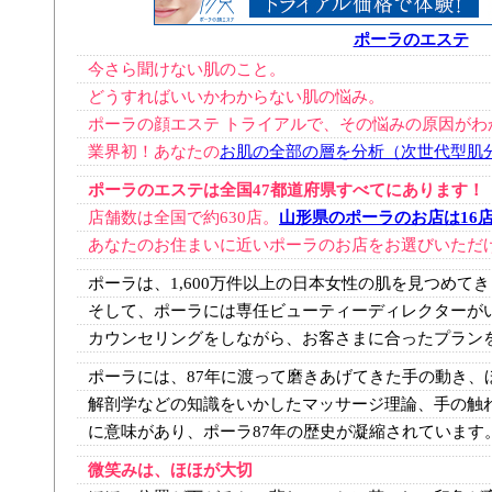
ポーラのエステ
今さら聞けない肌のこと。
どうすればいいかわからない肌の悩み。
ポーラの顔エステ トライアルで、その悩みの原因がわ
業界初！あなたの
お肌の全部の層を分析（次世代型肌
ポーラのエステは全国47都道府県すべてにあります！
店舗数は全国で約630店。
山形県のポーラのお店は16
あなたのお住まいに近いポーラのお店をお選びいただ
ポーラは、1,600万件以上の日本女性の肌を見つめて
そして、ポーラには専任ビューティーディレクターが
カウンセリングをしながら、お客さまに合ったプラン
ポーラには、87年に渡って磨きあげてきた手の動き、
解剖学などの知識をいかしたマッサージ理論、手の触
に意味があり、ポーラ87年の歴史が凝縮されています
微笑みは、ほほが大切