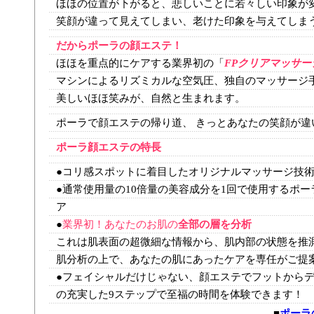
ほほの位置が下がると、悲しいことに若々しい印象が
笑顔が違って見えてしまい、老けた印象を与えてしま
だからポーラの顔エステ！
ほほを重点的にケアする業界初の「
FPクリアマッサー
マシンによるリズミカルな空気圧、独自のマッサージ
美しいほほ笑みが、自然と生まれます。
ポーラで顔エステの帰り道、 きっとあなたの笑顔が違
ポーラ顔エステの特長
●コリ感スポットに着目したオリジナルマッサージ技
●通常使用量の10倍量の美容成分を1回で使用するポ
ア
●
業界初！あなたのお肌の
全部の層を分析
これは肌表面の超微細な情報から、肌内部の状態を推
肌分析の上で、あなたの肌にあったケアを専任がご提
●フェイシャルだけじゃない、顔エステでフットから
の充実した9ステップで至福の時間を体験できます！
■
ポーラ